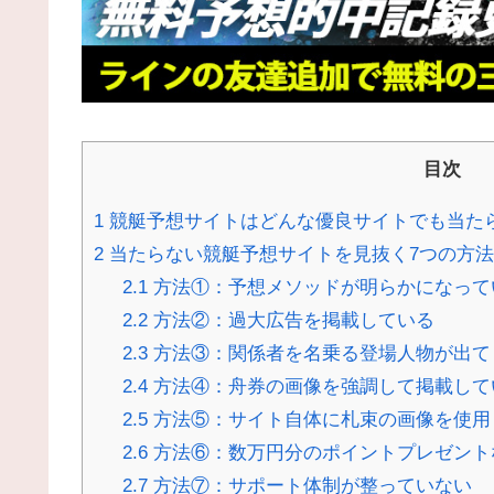
目次
1
競艇予想サイトはどんな優良サイトでも当た
2
当たらない競艇予想サイトを見抜く7つの方法
2.1
方法①：予想メソッドが明らかになって
2.2
方法②：過大広告を掲載している
2.3
方法③：関係者を名乗る登場人物が出て
2.4
方法④：舟券の画像を強調して掲載して
2.5
方法⑤：サイト自体に札束の画像を使用
2.6
方法⑥：数万円分のポイントプレゼント
2.7
方法⑦：サポート体制が整っていない