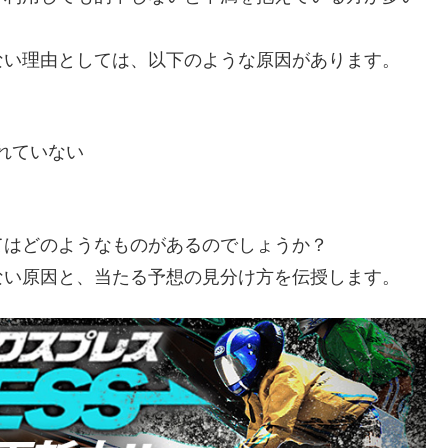
ない理由としては、以下のような原因があります。
れていない
てはどのようなものがあるのでしょうか？
ない原因と、当たる予想の見分け方を伝授します。