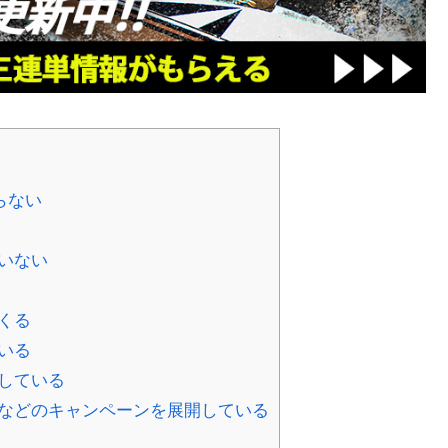
らない
いない
くる
いる
している
などのキャンペーンを展開している