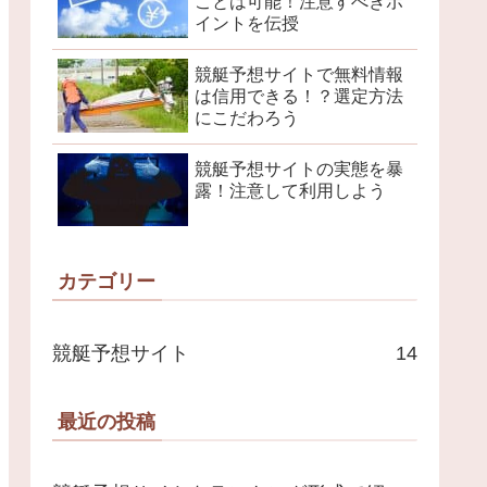
ことは可能！注意すべきポ
イントを伝授
競艇予想サイトで無料情報
は信用できる！？選定方法
にこだわろう
競艇予想サイトの実態を暴
露！注意して利用しよう
カテゴリー
競艇予想サイト
14
最近の投稿