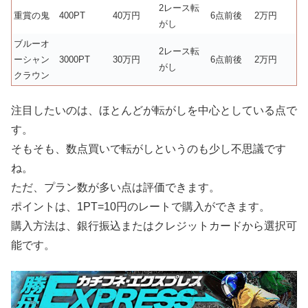
2レース転
重賞の鬼
400PT
40万円
6点前後
2万円
がし
ブルーオ
2レース転
ーシャン
3000PT
30万円
6点前後
2万円
がし
クラウン
注目したいのは、ほとんどが転がしを中心としている点で
す。
そもそも、数点買いで転がしというのも少し不思議です
ね。
ただ、プラン数が多い点は評価できます。
ポイントは、1PT=10円のレートで購入ができます。
購入方法は、銀行振込またはクレジットカードから選択可
能です。