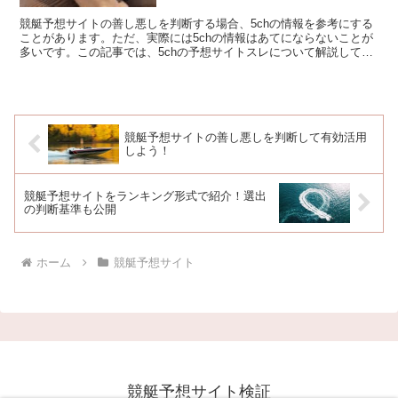
競艇予想サイトの善し悪しを判断する場合、5chの情報を参考にする
ことがあります。ただ、実際には5chの情報はあてにならないことが
多いです。この記事では、5chの予想サイトスレについて解説してい
ます。
競艇予想サイトの善し悪しを判断して有効活用
しよう！
競艇予想サイトをランキング形式で紹介！選出
の判断基準も公開
ホーム
競艇予想サイト
競艇予想サイト検証