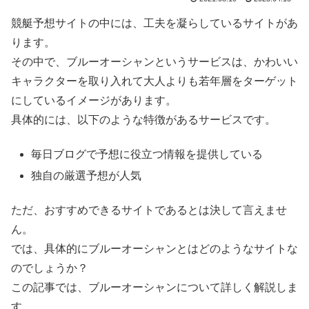
競艇予想サイトの中には、工夫を凝らしているサイトがあ
ります。
その中で、ブルーオーシャンというサービスは、かわいい
キャラクターを取り入れて大人よりも若年層をターゲット
にしているイメージがあります。
具体的には、以下のような特徴があるサービスです。
毎日ブログで予想に役立つ情報を提供している
独自の厳選予想が人気
ただ、おすすめできるサイトであるとは決して言えませ
ん。
では、具体的にブルーオーシャンとはどのようなサイトな
のでしょうか？
この記事では、ブルーオーシャンについて詳しく解説しま
す。