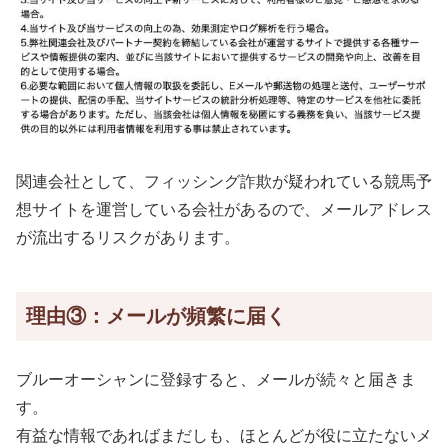
関連会社として、フィッシング詐欺が疑われている競馬予
想サイトを運営している会社があるので、メールアドレス
が流出するリスクがあります。
理由③：メールが頻繁に届く
ブルーオーシャンに登録すると、メールが続々と届きま
す。
有益な情報であればまだしも、ほとんどが役に立たないメ