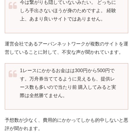
今は繋がりも隠していないみたい。 どっちに
しろ手出さないほうが身のためですよ。 経験
上、あまり良いサイトではありません。
運営会社であるアーバンネットワークが複数のサイトを運
営していることに対して、不安な声が聞かれています。
1レースにかかるお金はは300円から500円で
す。万舟券当ててるように見えるも、提供レ
ース数も多いので当たり前 購入してみると実
際は全然勝てません。
予想数が少なく、費用的にかかってしかも的中しないと悪
評が聞かれます。