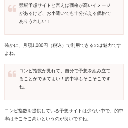
競艇予想サイトと言えば価格が高いイメージ
があるけど、お小遣いでも十分払える価格で
ありうれしい！
確かに、月額1,080円（税込）で利用できるのは魅力です
よね。
コンピ指数が見れて、自分で予想を組み立て
ることができてよい！的中率もそこそこです
ね。
コンピ指数を提供している予想サイトは少ない中で、的中
率はそこそこ高いというのが良いですね。