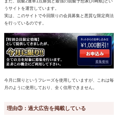
また、競艇2連単1点勝負と最強の競艇予想家(川崎航)とい
うサイトを運営しています。
実は、このサイトで今回限りの会員募集と悪質な限定商法
を行っているのです。
今月に限りというフレーズを使用していますが、これは毎
月のように使用しており、全く信用できません。
理由③：過大広告を掲載している