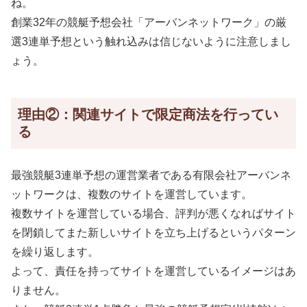
ね。
創業32年の競艇予想会社「アーバンネットワーク」の厳
選3連単予想という触れ込みは信じないように注意しまし
ょう。
理由②：関連サイトで限定商法を行ってい
る
最強競艇3連単予想の運営業者である有限会社アーバンネ
ットワークは、複数のサイトを運営しています。
複数サイトを運営している場合、評判が悪くなればサイト
を閉鎖してまた新しいサイトを立ち上げるというパターン
を繰り返します。
よって、責任を持ってサイトを運営しているイメージはあ
りません。