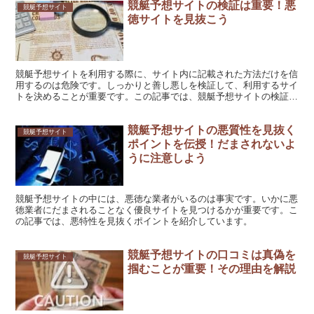
競艇予想サイトの検証は重要！悪
競艇予想サイト
徳サイトを見抜こう
競艇予想サイトを利用する際に、サイト内に記載された方法だけを信
用するのは危険です。しっかりと善し悪しを検証して、利用するサイ
トを決めることが重要です。この記事では、競艇予想サイトの検証方
法を紹介しています。
競艇予想サイトの悪質性を見抜く
競艇予想サイト
ポイントを伝授！だまされないよ
うに注意しよう
競艇予想サイトの中には、悪徳な業者がいるのは事実です。いかに悪
徳業者にだまされることなく優良サイトを見つけるかが重要です。こ
の記事では、悪特性を見抜くポイントを紹介しています。
競艇予想サイトの口コミは真偽を
競艇予想サイト
掴むことが重要！その理由を解説