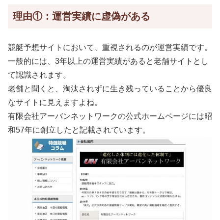
理由①：運営実績に虚偽がある
競艇予想サイトにおいて、重視されるのが運営実績です。
一般的には、3年以上の運営実績があると老舗サイトとし
て認識されます。
老舗と聞くと、淘汰されずに生き残っていることから優良
なサイトに見えますよね。
有限会社アーバンネットワークの公式ホームページには昭
和57年に創立したと記載されています。