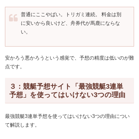
普通にここやばい。トリガミ連続。 料金は別
に安いから良いけど、舟券代が馬鹿にならな
い。
安かろう悪かろうという感覚で、予想の精度は低いのが難
点です。
３：競艇予想サイト「最強競艇3連単
予想」を使ってはいけない3つの理由
最強競艇3連単予想を使ってはいけない3つの理由につい
て解説します。