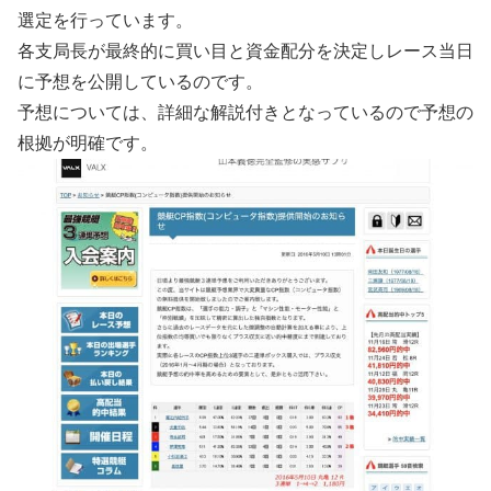
選定を行っています。
各支局長が最終的に買い目と資金配分を決定しレース当日
に予想を公開しているのです。
予想については、詳細な解説付きとなっているので予想の
根拠が明確です。