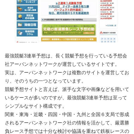
最強競艇3連単予想は、長く競艇予想を行っている予想会
社アーバンネットワークが運営しているサイトです。
実は、アーバンネットワークは複数のサイトを運営してお
り、そのうちの一つとなっています。
競艇予想サイトと言えば、派手な文字や画像などを用いて
いるケースが多いのですが、最強競艇3連単予想は至って
シンプルなサイト構成です。
関東・東海・近畿・四国・中国・九州と全国６支局で形成
されるアーバンネットワーク社の情報を活かして、厳選勝
負レース予想では十分な検討や協議を重ねて鉄板レースの