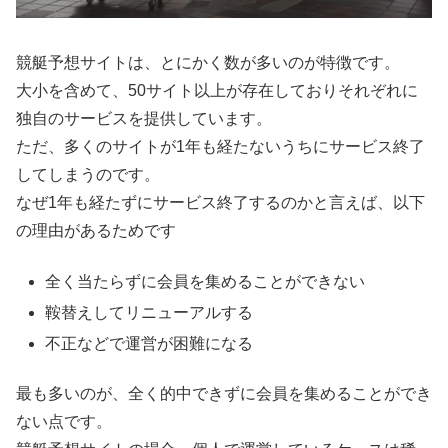
競艇予想サイトは、とにかく数が多いのが特徴です。
大小を含めて、50サイト以上が存在しておりそれぞれに
独自のサービスを提供しています。
ただ、多くのサイトが1年も経たないうちにサービス終了
してしまうのです。
なぜ1年も経たずにサービス終了するのかと言えば、以下
の理由があるためです
全く当たらずに会員を集めることができない
鞍替えしてリニューアルする
不正などで運営が困難になる
最も多いのが、全く的中できずに会員を集めることができ
ない点です。