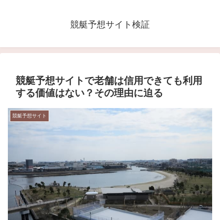
競艇予想サイト検証
競艇予想サイトで老舗は信用できても利用
する価値はない？その理由に迫る
競艇予想サイト