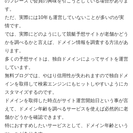
のフレーズで会員の興味を引こうとしている場合がありま
す。
ただ、実際には10年も運営していないことが多いのが実
情です。
では、実際にどのようにして競艇予想サイトが老舗かどう
かを調べるかと言えば、ドメイン情報を調査する方法があ
ります。
多くの予想サイトは、独自ドメインによってサイトを運営
しています。
無料ブログでは、やはり信用性が失われますので独自ドメ
インを取得して検索エンジンにもヒットしやすいようにカ
スタマイズするのです。
ドメインを取得した時点がサイト運営開始日という事が言
えて、ドメイン年齢を調べるサービスを使えば必然的に老
舗かどうかを確認できます。
特におすすめしたいサービスとして、ドメイン年齢という