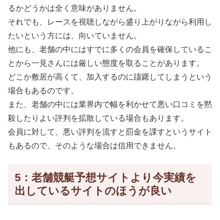
るかどうかは全く意味がありません。
それでも、レースを視聴しながら盛り上がりながら利用し
たいという方には、向いていません。
他にも、老舗の中にはすでに多くの会員を確保しているこ
とから一見さんには厳しい態度を取ることがあります。
どこか敷居が高くて、加入するのに躊躇してしまうという
場合もあるのです。
また、老舗の中には業界内で幅を利かせて悪い口コミを黙
殺したりよい評判を拡散している場合もあります。
会員に対して、悪い評判を流すと罰金を課すというサイト
もあるので、そのような場合は信用できません。
5：老舗競艇予想サイトより今実績を
出しているサイトのほうが良い